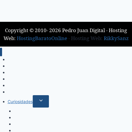
Copyright © 2010- 2026 Pedro Juan Digital - Hosting
Web:
HostingBaratoOnline
- Hosting Web:
RikkySanz
Inicio
Locales
Nacionales
Policiales
Internacionales
Deportes
Curiosidades
Espectáculos
Música
Mundo Sociales
Salud y Bienestar