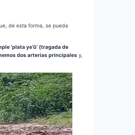
l que, de esta forma, se pueda
ple ‘plata ye’û’ (tragada de
nemos dos arterias principales
y,