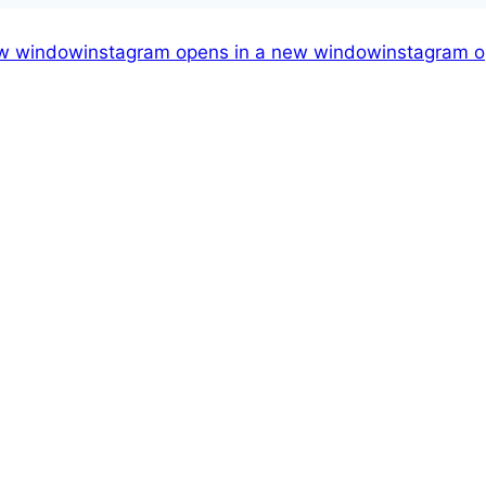
ew window
instagram
opens in a new window
instagram
o