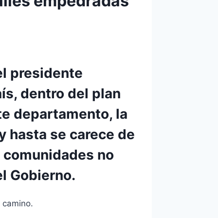
calles empedradas
l presidente
s, dentro del plan
te departamento, la
 y hasta se carece de
as comunidades no
el Gobierno.
o camino.