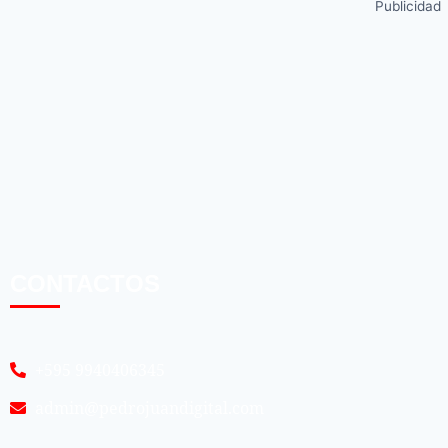
Publicidad
CONTACTOS
+595 9940406345
admin@pedrojuandigital.com