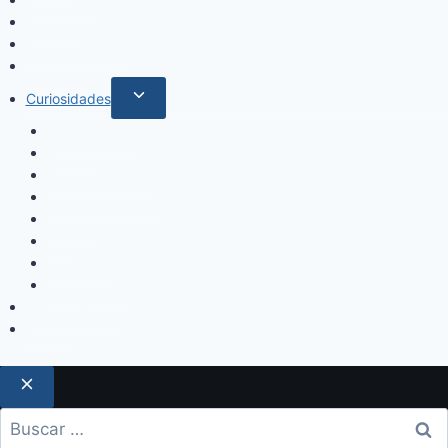
Policiales
Internacionales
Deportes
Curiosidades
Espectáculos
Música
Mundo Sociales
Salud y Bienestar
Belleza
Cine
Educación
Columnistas
Clan Acevedo
Historía