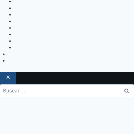
Espectáculos
Música
Mundo Sociales
Salud y Bienestar
Belleza
Cine
Educación
Columnistas
Clan Acevedo
Historía