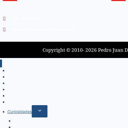
+595 9940406345
admin@pedrojuandigital.com
Copyright © 2010- 2026 Pedro Juan Di
Inicio
Locales
Nacionales
Policiales
Internacionales
Deportes
Curiosidades
Espectáculos
Música