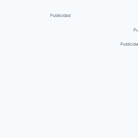
Publicidad
Pu
Publicid