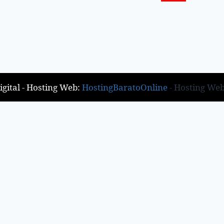
gital - Hosting Web:
HostingBaratoOnline
- Hosting We