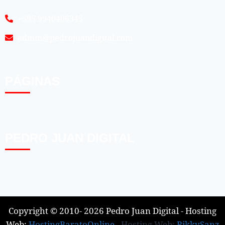
+595 9940406345
admin@pedrojuandigital.com
PÁGINAS
PEDRO JUAN DIGITAL
Copyright © 2010- 2026 Pedro Juan Digital - Hosting
Web:
HostingBaratoOnline
- Hosting Web:
RikkySanz