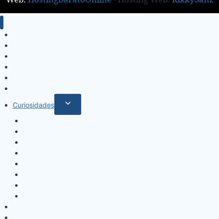
Inicio
Locales
Nacionales
Policiales
Internacionales
Deportes
Curiosidades
Espectáculos
Música
Mundo Sociales
Salud y Bienestar
Belleza
Cine
Educación
Columnistas
Clan Acevedo
Historía