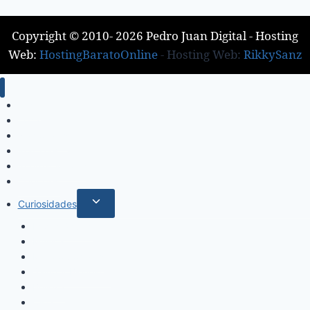
Copyright © 2010- 2026 Pedro Juan Digital - Hosting
Web:
HostingBaratoOnline
- Hosting Web:
RikkySanz
Inicio
Locales
Nacionales
Policiales
Internacionales
Deportes
Curiosidades
Espectáculos
Música
Mundo Sociales
Salud y Bienestar
Belleza
Cine