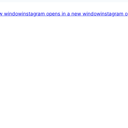
ew window
instagram
opens in a new window
instagram
o