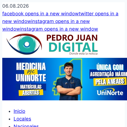
06.08.2026
facebook
opens in a new window
twitter
opens in a
new window
instagram
opens in a new
window
instagram
opens in a new window
Inicio
Locales
Nacionales