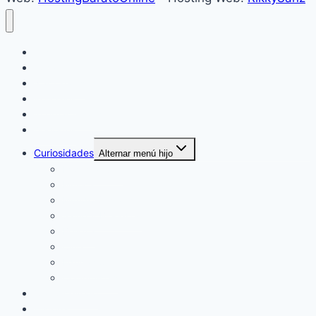
Inicio
Locales
Nacionales
Policiales
Internacionales
Deportes
Curiosidades
Alternar menú hijo
Espectáculos
Música
Mundo Sociales
Salud y Bienestar
Belleza
Cine
Educación
Columnistas
Clan Acevedo
Historía