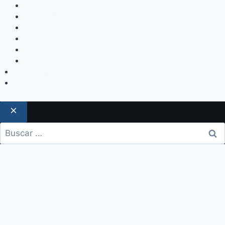
Mundo Sociales
Salud y Bienestar
Belleza
Cine
Educación
Columnistas
Clan Acevedo
Historía