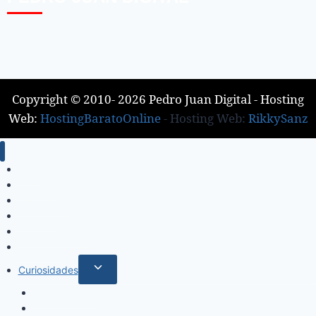
Copyright © 2010- 2026 Pedro Juan Digital - Hosting
Web:
HostingBaratoOnline
- Hosting Web:
RikkySanz
Inicio
Locales
Nacionales
Policiales
Internacionales
Deportes
Curiosidades
Espectáculos
Música