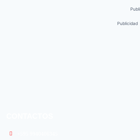
Publ
Publicidad
CONTACTOS
+595 9940406345