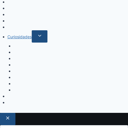
Locales
Nacionales
Policiales
Internacionales
Deportes
Curiosidades
Espectáculos
Música
Mundo Sociales
Salud y Bienestar
Belleza
Cine
Educación
Columnistas
Clan Acevedo
Historía