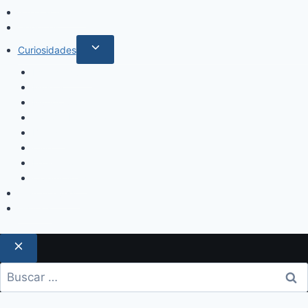
Internacionales
Deportes
Curiosidades
Espectáculos
Música
Mundo Sociales
Salud y Bienestar
Belleza
Cine
Educación
Columnistas
Clan Acevedo
Historía