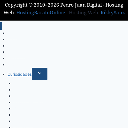
Copyright © 2010- 2026 Pedro Juan Digital - Hosting
Web:
HostingBaratoOnline
- Hosting Web:
RikkySanz
Inicio
Locales
Nacionales
Policiales
Internacionales
Deportes
Alternar
Curiosidades
menú
Espectáculos
hijo
Música
Mundo Sociales
Salud y Bienestar
Belleza
Cine
Educación
Columnistas