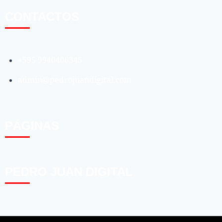
CONTACTOS
+595 9940406345
admin@pedrojuandigital.com
PÁGINAS
PEDRO JUAN DIGITAL