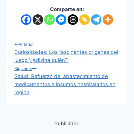
N
Comparte en:
a
v
e
Navegación
Anterior
g
Curiosidades: Los fascinantes orígenes del
de
juego ‘¿Adivina quién?’
a
entradas
Siguiente
Salud: Refuerzo del abastecimiento de
c
medicamentos e insumos hospitalarios en
i
región
ó
n
Publicidad
d