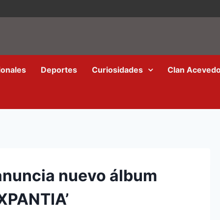
ionales
Deportes
Curiosidades
Clan Aceved
anuncia nuevo álbum
1XPANTIA’