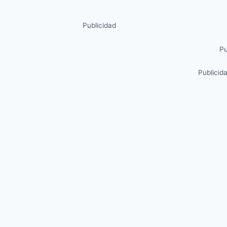
Publicidad
Pu
Publicid