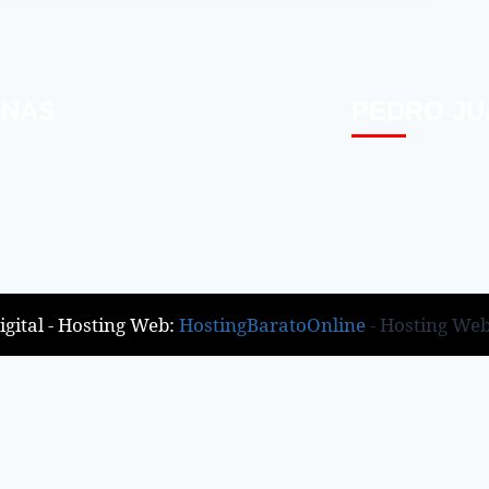
INAS
PEDRO JU
gital - Hosting Web:
HostingBaratoOnline
- Hosting We