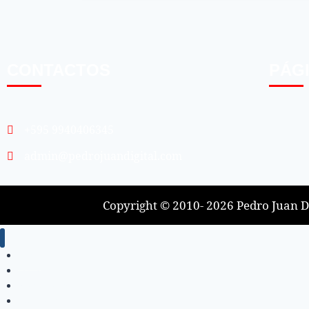
CONTACTOS
PÁG
+595 9940406345
admin@pedrojuandigital.com
Copyright © 2010- 2026 Pedro Juan Di
Inicio
Locales
Nacionales
Policiales