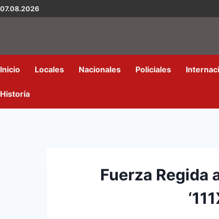
07.08.2026
Inicio
Locales
Nacionales
Policiales
Internac
Historía
Fuerza Regida 
‘11