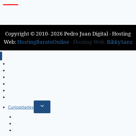
Copyright © 2010- 2026 Pedro Juan Digital - Hosting
Web:
HostingBaratoOnline
- Hosting Web:
RikkySanz
Inicio
Locales
Nacionales
Policiales
Internacionales
Deportes
Curiosidades
Espectáculos
Música
Mundo Sociales