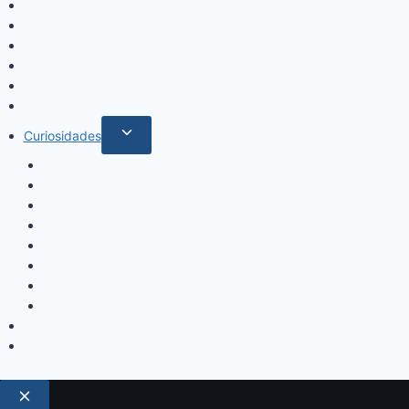
Inicio
Locales
Nacionales
Policiales
Internacionales
Deportes
Curiosidades
Espectáculos
Música
Mundo Sociales
Salud y Bienestar
Belleza
Cine
Educación
Columnistas
Clan Acevedo
Historía