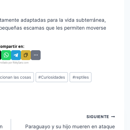
ctamente adaptadas para la vida subterránea,
y pequeñas escamas que les permiten moverse
ompartir en:
rollado por RikkySanz.com
cionan las cosas
#
Curiosidades
#
reptiles
SIGUIENTE
on
Paraguayo y su hijo mueren en ataque