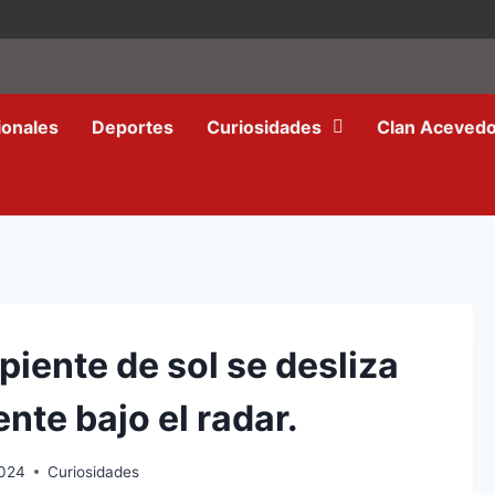
ionales
Deportes
Curiosidades
Clan Aceved
iente de sol se desliza
te bajo el radar.
2024
Curiosidades