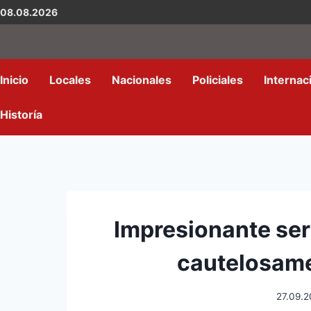
08.08.2026
Inicio
Locales
Nacionales
Policiales
Internac
Historía
Impresionante serp
cautelosamen
27.09.