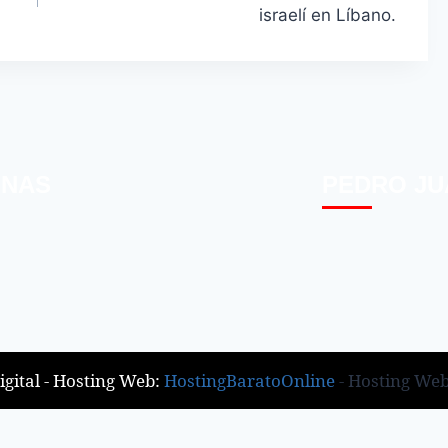
israelí en Líbano.
INAS
PEDRO JU
gital - Hosting Web:
HostingBaratoOnline
- Hosting We