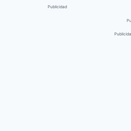
Publicidad
Pu
Publicid