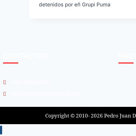
detenidos por eñ Grupi Puma
CONTACTOS
PÁG
+595 9940406345
admin@pedrojuandigital.com
Copyright © 2010- 2026 Pedro Juan Di