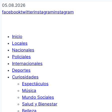
05.08.2026
opens
opens
opens
opens
facebook
twitter
instagram
instagram
in
in
in
in
a
a
a
a
new
new
new
new
Inicio
window
window
window
window
Locales
Nacionales
Policiales
Internacionales
Deportes
Curiosidades
Espectáculos
Música
Mundo Sociales
Salud y Bienestar
Belleza