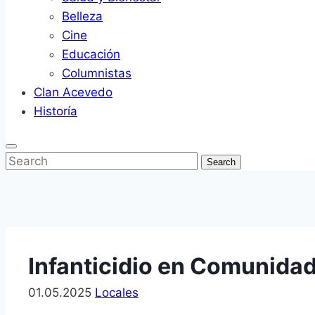
Belleza
Cine
Educación
Columnistas
Clan Acevedo
Historía
Enter
Search
Keyword
Search
Search
for:
Infanticidio en Comunida
01.05.2025
Locales