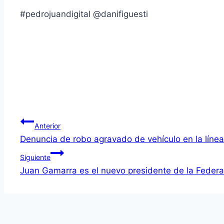
#pedrojuandigital @danifiguesti
Navegación
Anterior
Denuncia de robo agravado de vehículo en la línea
de
Siguiente
entradas
Juan Gamarra es el nuevo presidente de la Feder