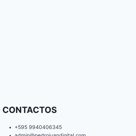
CONTACTOS
+595 9940406345
admin@pedrojuandigital.com