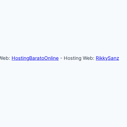
 Web:
HostingBaratoOnline
- Hosting Web:
RikkySanz