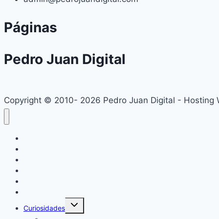
Páginas
Pedro Juan Digital
Copyright © 2010- 2026 Pedro Juan Digital - Hosting
Inicio
Locales
Nacionales
Policiales
Internacionales
Deportes
Alternar
Curiosidades
menú
hijo