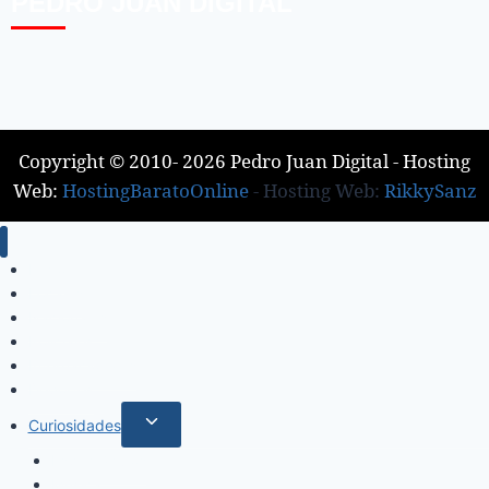
PEDRO JUAN DIGITAL
Copyright © 2010- 2026 Pedro Juan Digital - Hosting
Web:
HostingBaratoOnline
- Hosting Web:
RikkySanz
Inicio
Locales
Nacionales
Policiales
Internacionales
Deportes
Curiosidades
Espectáculos
Música