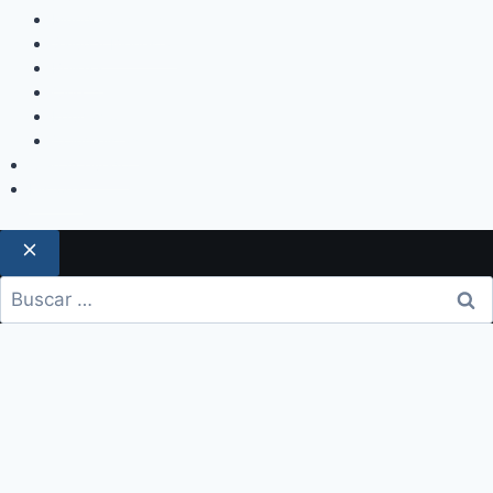
Mundo Sociales
Salud y Bienestar
Belleza
Cine
Educación
Columnistas
Clan Acevedo
Historía