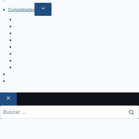
Curiosidades
Espectáculos
Música
Mundo Sociales
Salud y Bienestar
Belleza
Cine
Educación
Columnistas
Clan Acevedo
Historía