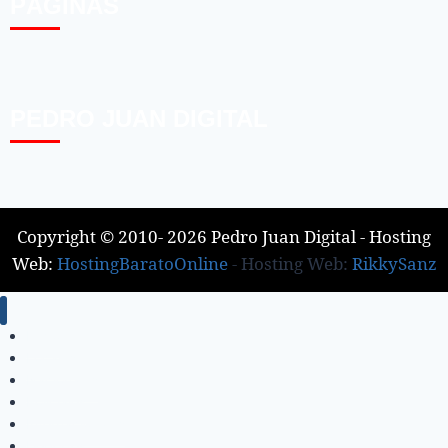
PÁGINAS
PEDRO JUAN DIGITAL
Copyright © 2010- 2026 Pedro Juan Digital - Hosting
Web:
HostingBaratoOnline
- Hosting Web:
RikkySanz
Inicio
Locales
Nacionales
Policiales
Internacionales
Deportes