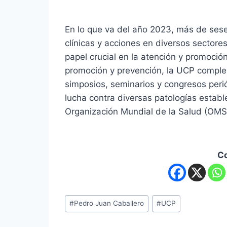
En lo que va del año 2023, más de sese
clínicas y acciones en diversos sector
papel crucial en la atención y promoció
promoción y prevención, la UCP comple
simposios, seminarios y congresos perió
lucha contra diversas patologías establ
Organización Mundial de la Salud (OMS
C
Etiquetas
#
Pedro Juan Caballero
#
UCP
de
la