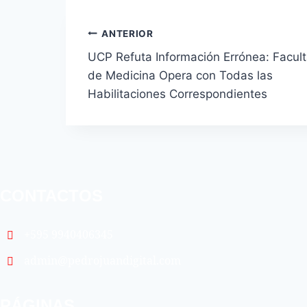
entrada:
Navegación
ANTERIOR
UCP Refuta Información Errónea: Facul
de
de Medicina Opera con Todas las
entradas
Habilitaciones Correspondientes
CONTACTOS
+595 9940406345
admin@pedrojuandigital.com
PÁGINAS