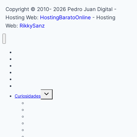
Copyright © 2010- 2026 Pedro Juan Digital -
Hosting Web:
HostingBaratoOnline
- Hosting
Web:
RikkySanz
Inicio
Locales
Nacionales
Policiales
Internacionales
Deportes
Curiosidades
Espectáculos
Música
Mundo Sociales
Salud y Bienestar
Belleza
Cine