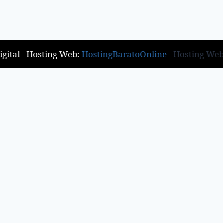
gital - Hosting Web:
HostingBaratoOnline
- Hosting We