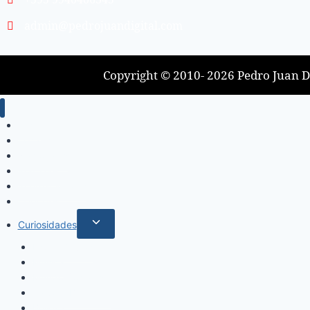
admin@pedrojuandigital.com
Copyright © 2010- 2026 Pedro Juan Di
Inicio
Locales
Nacionales
Policiales
Internacionales
Deportes
Curiosidades
Espectáculos
Música
Mundo Sociales
Salud y Bienestar
Belleza