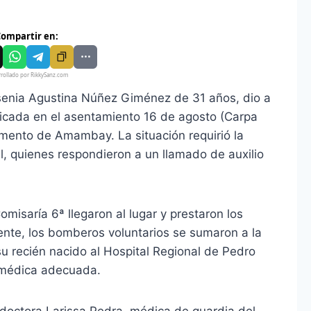
ompartir en:
rollado por RikkySanz.com
rsenia Agustina Núñez Giménez de 31 años, dio a
ubicada en el asentamiento 16 de agosto (Carpa
mento de Amambay. La situación requirió la
nal, quienes respondieron a un llamado de auxilio
misaría 6ª llegaron al lugar y prestaron los
mente, los bomberos voluntarios se sumaron a la
su recién nacido al Hospital Regional de Pedro
n médica adecuada.
 doctora Larissa Pedra, médica de guardia del