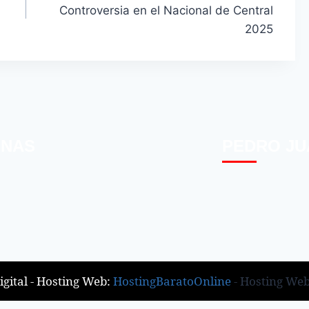
Controversia en el Nacional de Central
2025
INAS
PEDRO JU
gital - Hosting Web:
HostingBaratoOnline
- Hosting We