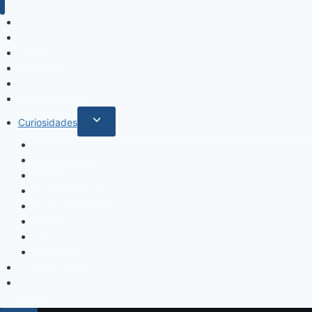
Inicio
Locales
Nacionales
Policiales
Internacionales
Deportes
Curiosidades
Espectáculos
Música
Mundo Sociales
Salud y Bienestar
Belleza
Cine
Educación
Columnistas
Clan Acevedo
Historía