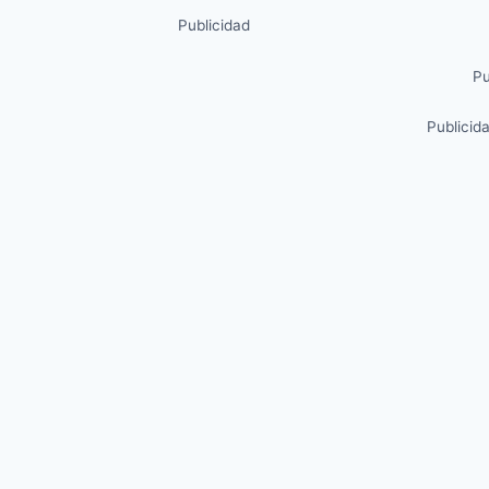
Publicidad
Pu
Publicid