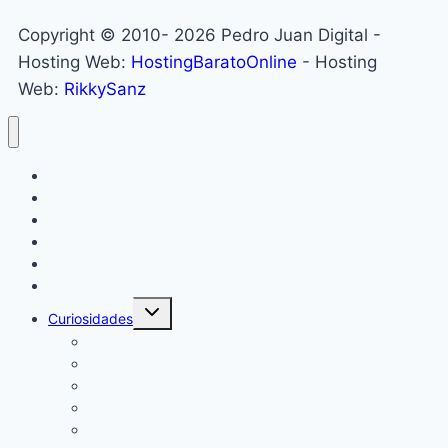
Copyright © 2010- 2026 Pedro Juan Digital -
Hosting Web:
HostingBaratoOnline
- Hosting
Web:
RikkySanz
Inicio
Locales
Nacionales
Policiales
Internacionales
Deportes
Alternar
Curiosidades
menú
hijo
Espectáculos
Música
Mundo Sociales
Salud y Bienestar
Belleza