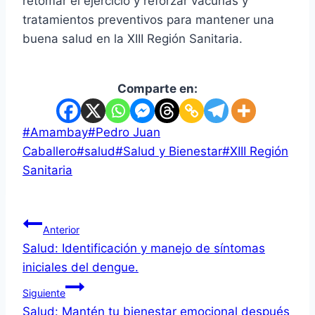
retomar el ejercicio y reforzar vacunas y
tratamientos preventivos para mantener una
buena salud en la XIII Región Sanitaria.
Comparte en:
Etiquetas
#
Amambay
#
Pedro Juan
de
Caballero
#
salud
#
Salud y Bienestar
#
XIII Región
la
Sanitaria
entrada:
Navegación
Anterior
Salud: Identificación y manejo de síntomas
de
iniciales del dengue.
entradas
Siguiente
Salud: Mantén tu bienestar emocional después