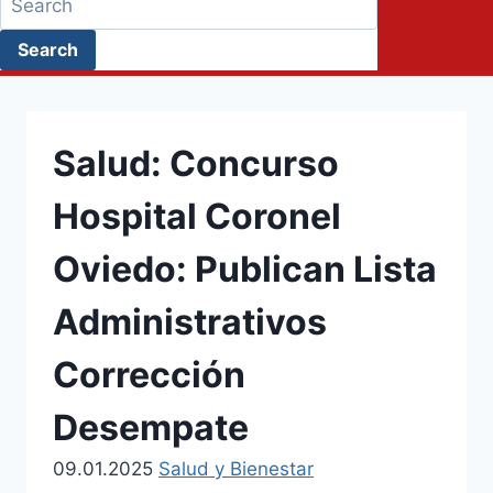
Keyword
for:
Search
Search
Salud: Concurso
Hospital Coronel
Oviedo: Publican Lista
Administrativos
Corrección
Desempate
09.01.2025
Salud y Bienestar