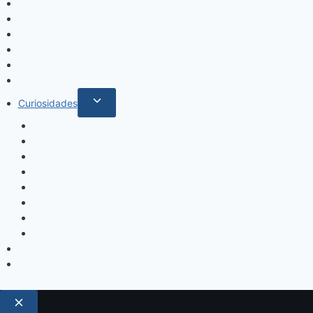
Inicio
Locales
Nacionales
Policiales
Internacionales
Deportes
Alternar
Curiosidades
menú
Espectáculos
hijo
Música
Mundo Sociales
Salud y Bienestar
Belleza
Cine
Educación
Columnistas
Clan Acevedo
Historía