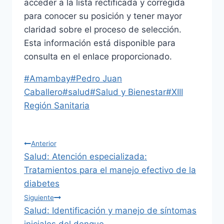
acceder a la lista rectificada y corregida
para conocer su posición y tener mayor
claridad sobre el proceso de selección.
Esta información está disponible para
consulta en el enlace proporcionado.
Etiquetas
#
Amambay
#
Pedro Juan
de
Caballero
#
salud
#
Salud y Bienestar
#
XIII
la
Región Sanitaria
entrada:
Navegación
Anterior
Salud: Atención especializada:
de
Tratamientos para el manejo efectivo de la
diabetes
entradas
Siguiente
Salud: Identificación y manejo de síntomas