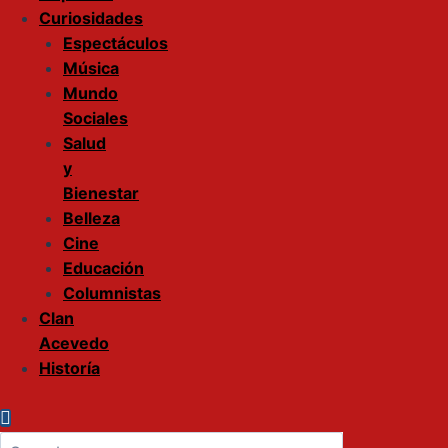
Curiosidades
Espectáculos
Música
Mundo
Sociales
Salud
y
Bienestar
Belleza
Cine
Educación
Columnistas
Clan
Acevedo
Historía
Enter
Search