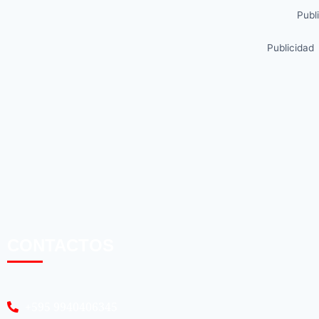
Publ
Publicidad
CONTACTOS
+595 9940406345