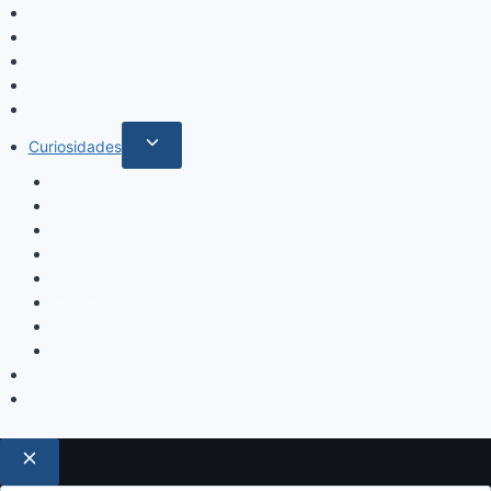
Locales
Nacionales
Policiales
Internacionales
Deportes
Curiosidades
Espectáculos
Música
Mundo Sociales
Salud y Bienestar
Belleza
Cine
Educación
Columnistas
Clan Acevedo
Historía