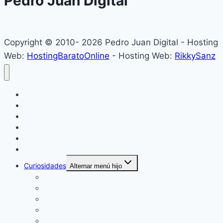
Pedro Juan Digital
Copyright © 2010- 2026 Pedro Juan Digital - Hosting
Web:
HostingBaratoOnline
- Hosting Web:
RikkySanz
Inicio
Locales
Nacionales
Policiales
Internacionales
Deportes
Curiosidades
Alternar menú hijo
Espectáculos
Música
Mundo Sociales
Salud y Bienestar
Belleza