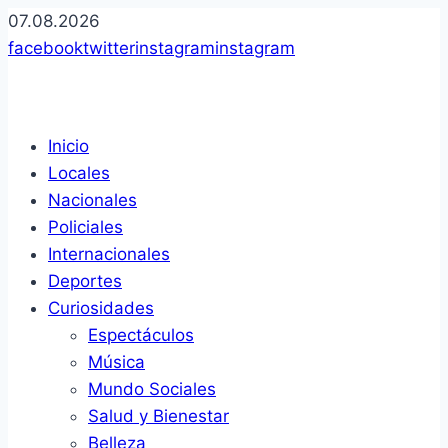
07.08.2026
opens
opens
opens
opens
facebook
twitter
instagram
instagram
in
in
in
in
a
a
a
a
new
new
new
new
Inicio
window
window
window
window
Locales
Nacionales
Policiales
Internacionales
Deportes
Curiosidades
Espectáculos
Música
Mundo Sociales
Salud y Bienestar
Belleza