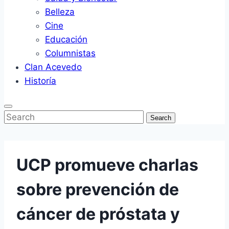
Belleza
Cine
Educación
Columnistas
Clan Acevedo
Historía
Enter
Search
Keyword
Search
Search
for:
UCP promueve charlas
sobre prevención de
cáncer de próstata y