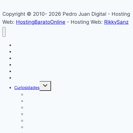
Copyright © 2010- 2026 Pedro Juan Digital - Hosting
Web:
HostingBaratoOnline
- Hosting Web:
RikkySanz
Inicio
Locales
Nacionales
Policiales
Internacionales
Deportes
Alternar
Curiosidades
menú
hijo
Espectáculos
Música
Mundo Sociales
Salud y Bienestar
Belleza
Cine