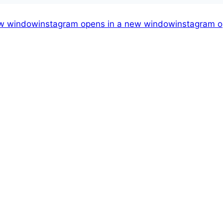
ew window
instagram
opens in a new window
instagram
o