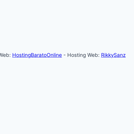
 Web:
HostingBaratoOnline
- Hosting Web:
RikkySanz