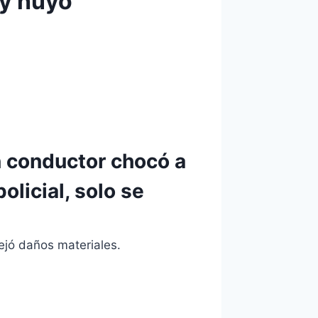
 y huyó
n conductor chocó a
licial, solo se
jó daños materiales.