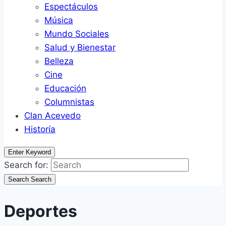
Espectáculos
Música
Mundo Sociales
Salud y Bienestar
Belleza
Cine
Educación
Columnistas
Clan Acevedo
Historía
Enter Keyword
Search for:
Search
Search
Deportes