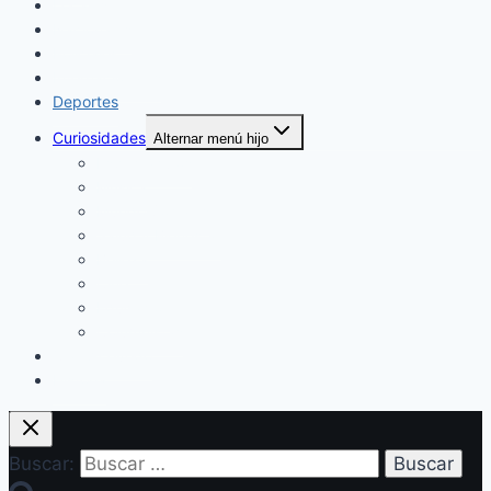
Locales
Nacionales
Policiales
Internacionales
Deportes
Curiosidades
Alternar menú hijo
Espectáculos
Música
Mundo Sociales
Salud y Bienestar
Belleza
Cine
Educación
Columnistas
Clan Acevedo
Historía
Buscar: