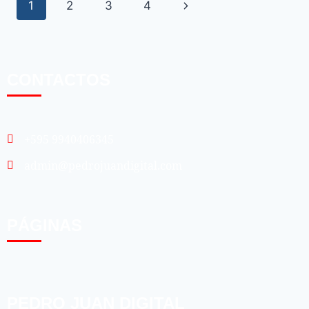
1
2
3
4
CONTACTOS
+595 9940406345
admin@pedrojuandigital.com
PÁGINAS
PEDRO JUAN DIGITAL