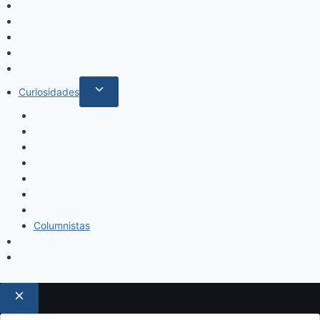
Locales
Nacionales
Policiales
Internacionales
Deportes
Curiosidades
Espectáculos
Música
Mundo Sociales
Salud y Bienestar
Belleza
Cine
Educación
Columnistas
Clan Acevedo
Historía