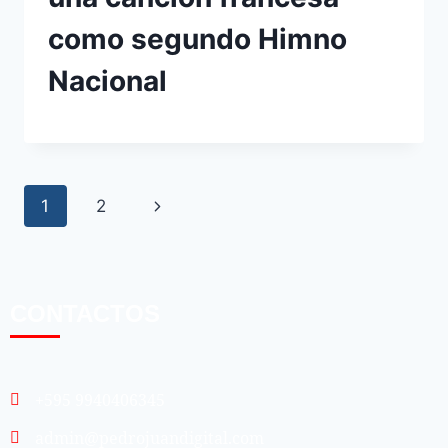
como segundo Himno
Nacional
1
2
CONTACTOS
+595 9940406345
admin@pedrojuandigital.com