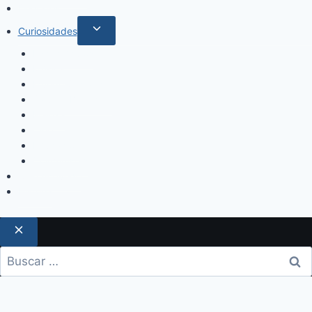
Deportes
Curiosidades
Espectáculos
Música
Mundo Sociales
Salud y Bienestar
Belleza
Cine
Educación
Columnistas
Clan Acevedo
Historía