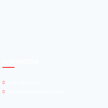
CONTACTOS
+595 9940406345
admin@pedrojuandigital.com