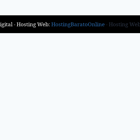
gital - Hosting Web:
HostingBaratoOnline
- Hosting We