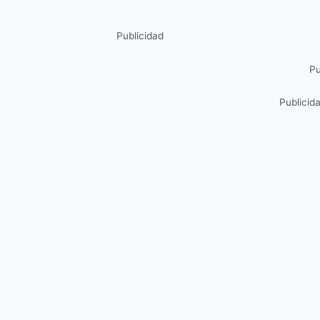
Publicidad
Pu
Publicid