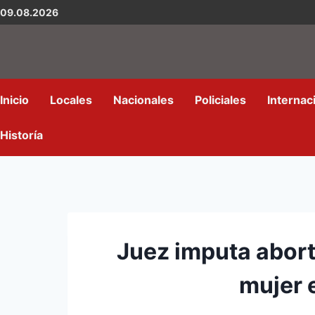
09.08.2026
Inicio
Locales
Nacionales
Policiales
Internac
Historía
Juez imputa abor
mujer