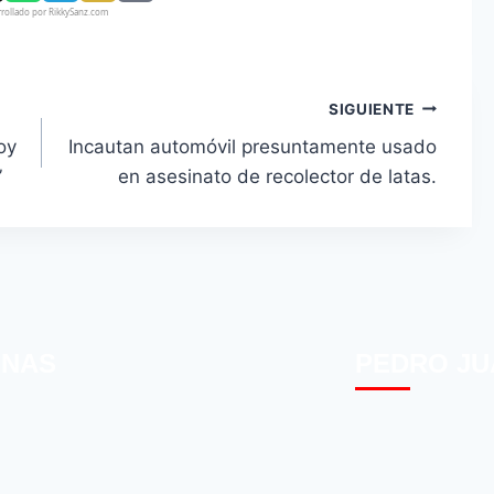
rollado por RikkySanz.com
SIGUIENTE
oy
Incautan automóvil presuntamente usado
”
en asesinato de recolector de latas.
INAS
PEDRO JU