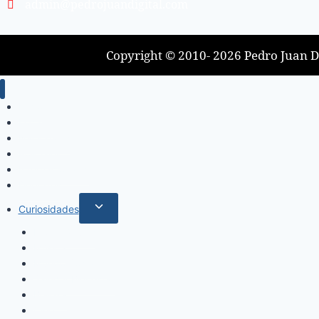
admin@pedrojuandigital.com
Copyright © 2010- 2026 Pedro Juan Di
Inicio
Locales
Nacionales
Policiales
Internacionales
Deportes
Curiosidades
Espectáculos
Música
Mundo Sociales
Salud y Bienestar
Belleza
Cine