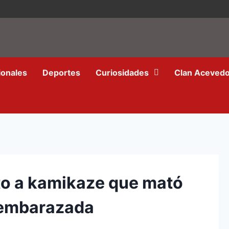
ionales
Deportes
Curiosidades
Clan Aceved
to a kamikaze que mató
 embarazada