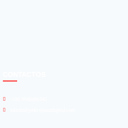
CONTACTOS
+595 9940406345
admin@pedrojuandigital.com