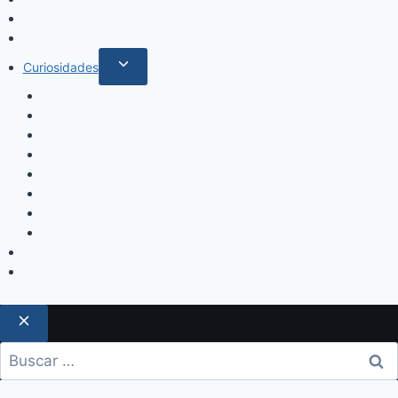
Internacionales
Deportes
Curiosidades
Espectáculos
Música
Mundo Sociales
Salud y Bienestar
Belleza
Cine
Educación
Columnistas
Clan Acevedo
Historía