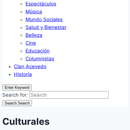
Espectáculos
Música
Mundo Sociales
Salud y Bienestar
Belleza
Cine
Educación
Columnistas
Clan Acevedo
Historía
Enter Keyword
Search for:
Search
Search
Culturales