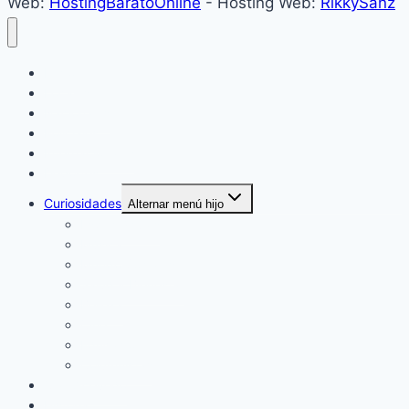
Web:
HostingBaratoOnline
- Hosting Web:
RikkySanz
Inicio
Locales
Nacionales
Policiales
Internacionales
Deportes
Curiosidades
Alternar menú hijo
Espectáculos
Música
Mundo Sociales
Salud y Bienestar
Belleza
Cine
Educación
Columnistas
Clan Acevedo
Historía