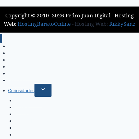
Copyright © 2010- 2026 Pedro Juan Digital - Hosting
Web:
HostingBaratoOnline
- Hosting Web:
RikkySanz
Inicio
Locales
Nacionales
Policiales
Internacionales
Deportes
Curiosidades
Espectáculos
Música
Mundo Sociales
Salud y Bienestar
Belleza
Cine