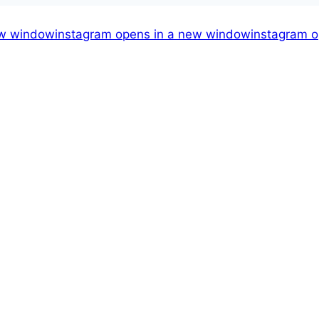
ew window
instagram
opens in a new window
instagram
o