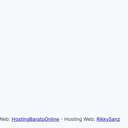
 Web:
HostingBaratoOnline
- Hosting Web:
RikkySanz