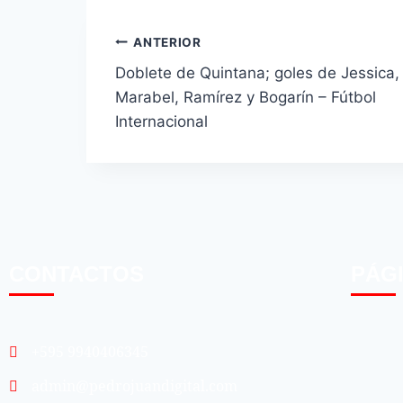
ANTERIOR
Doblete de Quintana; goles de Jessica,
Marabel, Ramírez y Bogarín – Fútbol
Internacional
CONTACTOS
PÁG
+595 9940406345
admin@pedrojuandigital.com