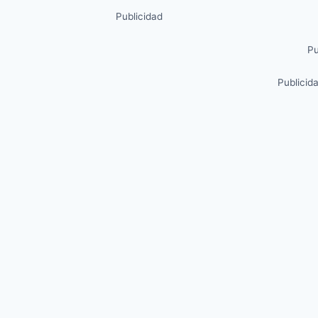
Publicidad
Pu
Publicid