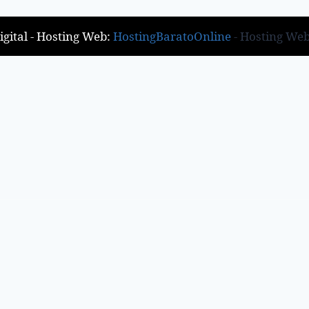
gital - Hosting Web:
HostingBaratoOnline
- Hosting We