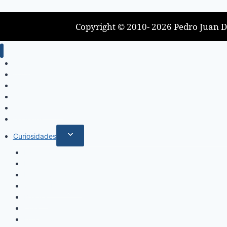
Copyright © 2010- 2026 Pedro Juan Di
Inicio
Locales
Nacionales
Policiales
Internacionales
Deportes
Curiosidades
Espectáculos
Música
Mundo Sociales
Salud y Bienestar
Belleza
Cine
Educación