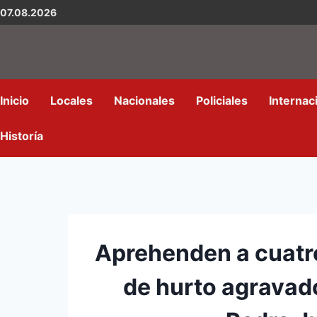
07.08.2026
Inicio
Locales
Nacionales
Policiales
Internac
Historía
Aprehenden a cuatr
de hurto agravado