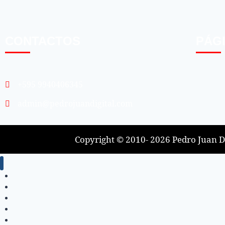
CONTACTOS
PÁG
+595 9940406345
admin@pedrojuandigital.com
Copyright © 2010- 2026 Pedro Juan Di
Inicio
Locales
Nacionales
Policiales
Internacionales