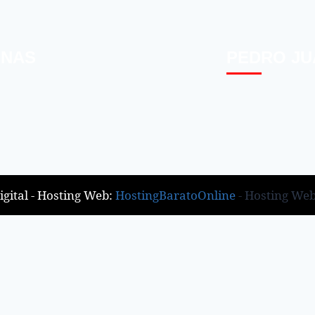
INAS
PEDRO JU
gital - Hosting Web:
HostingBaratoOnline
- Hosting We