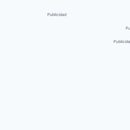
Publicidad
Pu
Publicid