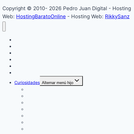
Copyright © 2010- 2026 Pedro Juan Digital - Hosting
Web:
HostingBaratoOnline
- Hosting Web:
RikkySanz
Inicio
Locales
Nacionales
Policiales
Internacionales
Deportes
Curiosidades
Alternar menú hijo
Espectáculos
Música
Mundo Sociales
Salud y Bienestar
Belleza
Cine
Educación