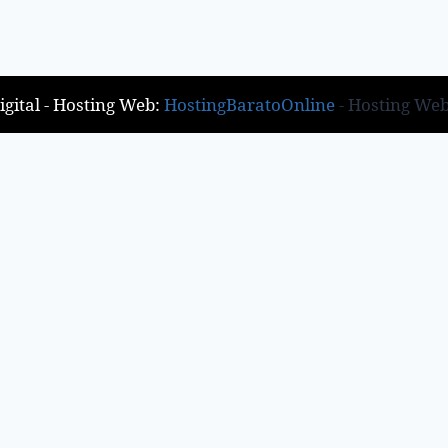
gital - Hosting Web:
HostingBaratoOnline
- Hosting We