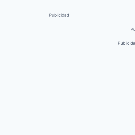
Publicidad
Pu
Publicid