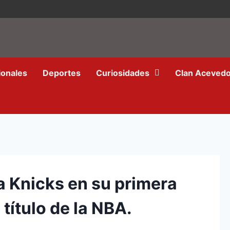
ionales
Deportes
Curiosidades
Clan Aceved
a Knicks en su primera
 título de la NBA.