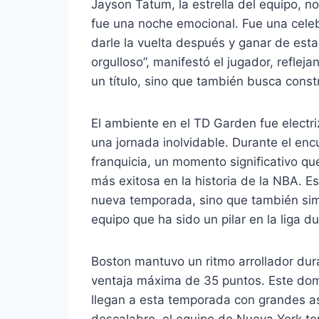
Jayson Tatum, la estrella del equipo, no
fue una noche emocional. Fue una cele
darle la vuelta después y ganar de est
orgulloso”, manifestó el jugador, reflej
un título, sino que también busca constru
El ambiente en el TD Garden fue electr
una jornada inolvidable. Durante el encu
franquicia, un momento significativo qu
más exitosa en la historia de la NBA. 
nueva temporada, sino que también simb
equipo que ha sido un pilar en la liga 
Boston mantuvo un ritmo arrollador dura
ventaja máxima de 35 puntos. Este domi
llegan a esta temporada con grandes as
descalabro, el equipo de Nueva York t