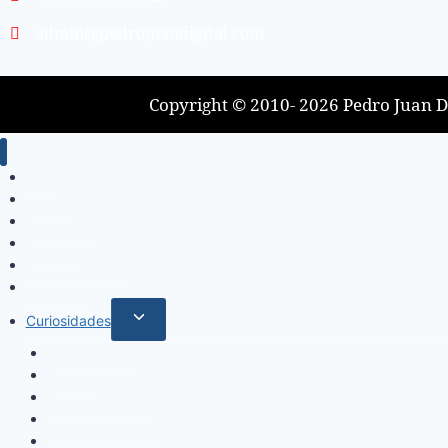
admin@pedrojuandigital.com
Copyright © 2010- 2026 Pedro Juan Di
Inicio
Locales
Nacionales
Policiales
Internacionales
Deportes
Curiosidades
Espectáculos
Música
Mundo Sociales
Salud y Bienestar
Belleza