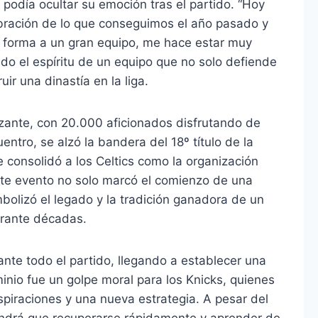
 podía ocultar su emoción tras el partido. “Hoy
bración de lo que conseguimos el año pasado y
a forma a un gran equipo, me hace estar muy
ando el espíritu de un equipo que no solo defiende
ir una dinastía en la liga.
izante, con 20.000 aficionados disfrutando de
entro, se alzó la bandera del 18º título de la
e consolidó a los Celtics como la organización
Este evento no solo marcó el comienzo de una
olizó el legado y la tradición ganadora de un
durante décadas.
nte todo el partido, llegando a establecer una
nio fue un golpe moral para los Knicks, quienes
piraciones y una nueva estrategia. A pesar del
endrá que recuperarse rápidamente y aprender de