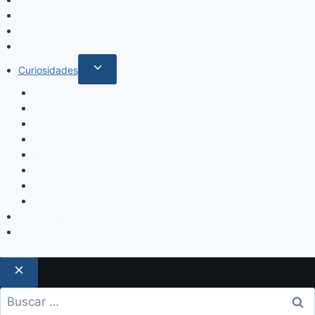
Policiales
Internacionales
Deportes
Curiosidades
Espectáculos
Música
Mundo Sociales
Salud y Bienestar
Belleza
Cine
Educación
Columnistas
Clan Acevedo
Historía