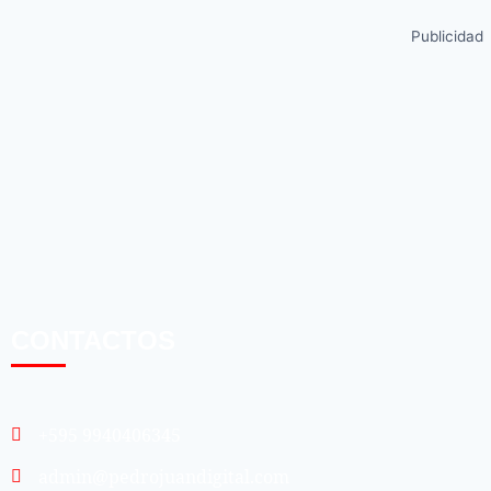
Publicidad
CONTACTOS
+595 9940406345
admin@pedrojuandigital.com