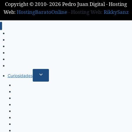
Copyright © 2010- 2026 Pedro Juan Digital - Hosting
Web:
HostingBaratoOnline
- Hosting Web:
RikkySanz
Inicio
Locales
Nacionales
Policiales
Internacionales
Deportes
Curiosidades
Espectáculos
Música
Mundo Sociales
Salud y Bienestar
Belleza
Cine
Educación
Columnistas