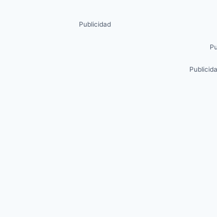
Publicidad
Pu
Publicid