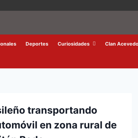
ionales
Deportes
Curiosidades
Clan Aceved
sileño transportando
tomóvil en zona rural de