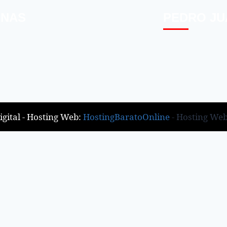
INAS
PEDRO JU
gital - Hosting Web:
HostingBaratoOnline
- Hosting We