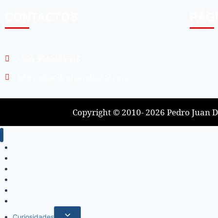
CONTACTOS
PÁG
+595 9940406345
admin@pedrojuandigital.com
Copyright © 2010- 2026 Pedro Juan Di
Inicio
Locales
Nacionales
Policiales
Internacionales
Deportes
Curiosidades