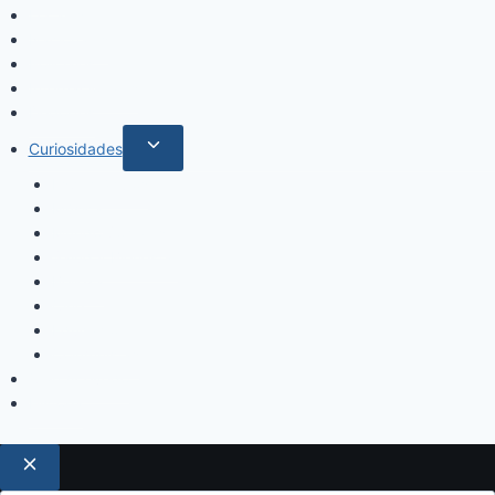
Locales
Nacionales
Policiales
Internacionales
Deportes
Curiosidades
Espectáculos
Música
Mundo Sociales
Salud y Bienestar
Belleza
Cine
Educación
Columnistas
Clan Acevedo
Historía