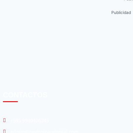
Publicidad
CONTACTOS
+595 9940406345
admin@pedrojuandigital.com