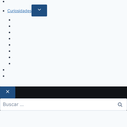
Deportes
Curiosidades
Espectáculos
Música
Mundo Sociales
Salud y Bienestar
Belleza
Cine
Educación
Columnistas
Clan Acevedo
Historía