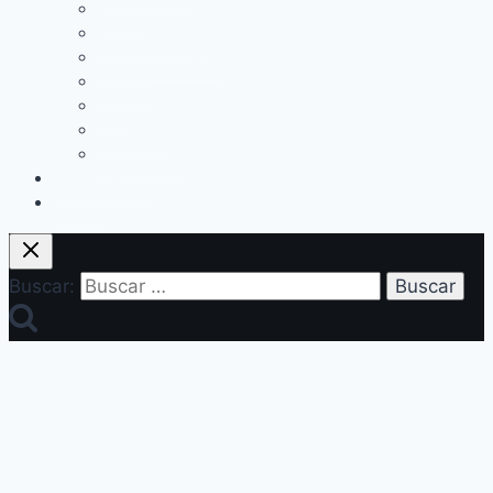
Música
Mundo Sociales
Salud y Bienestar
Belleza
Cine
Educación
Columnistas
Clan Acevedo
Historía
Buscar: