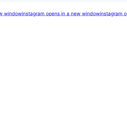
ew window
instagram
opens in a new window
instagram
o