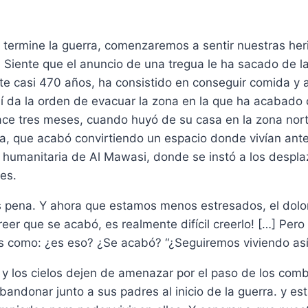
termine la guerra, comenzaremos a sentir nuestras her
iente que el anuncio de una tregua le ha sacado de la 
ante casi 470 años, ha consistido en conseguir comida y 
elí da la orden de evacuar la zona en la que ha acabado 
hace tres meses, cuando huyó de su casa en la zona nor
lia, que acabó convirtiendo un espacio donde vivían ante
 humanitaria de Al Mawasi, donde se instó a los despl
es.
es pena. Y ahora que estamos menos estresados, el dolo
reer que se acabó, es realmente difícil creerlo! […] Pero
s como: ¿es eso? ¿Se acabó? “¿Seguiremos viviendo así
o y los cielos dejen de amenazar por el paso de los comb
abandonar junto a sus padres al inicio de la guerra. y 