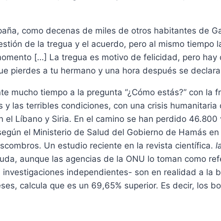
aña, como decenas de miles de otros habitantes de Gaz
stión de la tregua y el acuerdo, pero al mismo tiempo la
mento […] La tregua es motivo de felicidad, pero hay q
ue pierdes a tu hermano y una hora después se declara 
 mucho tiempo a la pregunta “¿Cómo estás?” con la fras
 y las terribles condiciones, con una crisis humanitaria
n el Líbano y Siria. En el camino se han perdido 46.800
 según el Ministerio de Salud del Gobierno de Hamás e
scombros. Un estudio reciente en la revista científica.
l
 duda, aunque las agencias de la ONU lo toman como ref
nvestigaciones independientes- son en realidad a la ba
eses, calcula que es un 69,65% superior. Es decir, los 