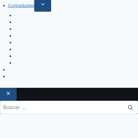
Curiosidades
Espectáculos
Música
Mundo Sociales
Salud y Bienestar
Belleza
Cine
Educación
Columnistas
Clan Acevedo
Historía